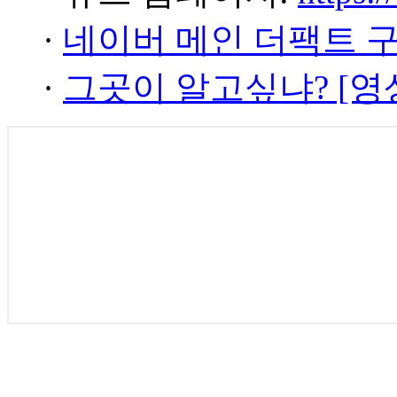
·
네이버 메인 더팩트 
·
그곳이 알고싶냐? [영