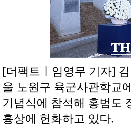
[더팩트ㅣ임영무 기자] 김
울 노원구 육군사관학교에
기념식에 참석해 홍범도 
흉상에 헌화하고 있다.