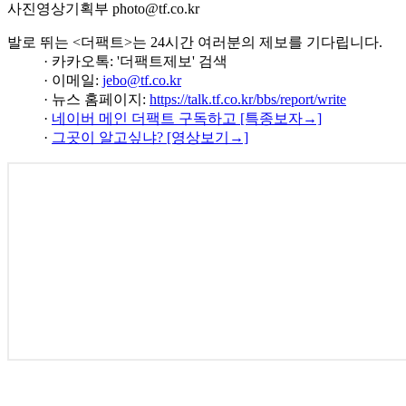
사진영상기획부 photo@tf.co.kr
발로 뛰는 <더팩트>는 24시간 여러분의 제보를 기다립니다.
· 카카오톡: '더팩트제보' 검색
· 이메일:
jebo@tf.co.kr
· 뉴스 홈페이지:
https://talk.tf.co.kr/bbs/report/write
·
네이버 메인 더팩트 구독하고 [특종보자→]
·
그곳이 알고싶냐? [영상보기→]