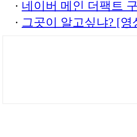
·
네이버 메인 더팩트 
·
그곳이 알고싶냐? [영