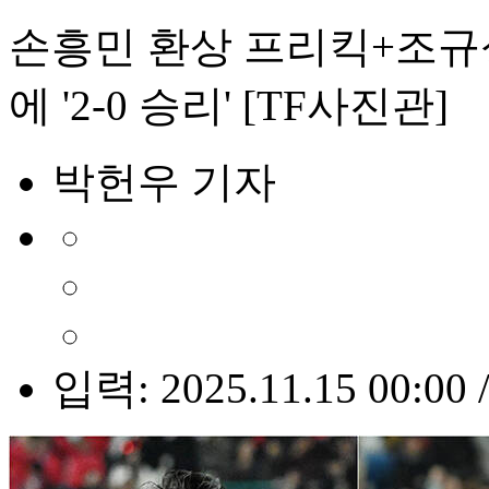
손흥민 환상 프리킥+조규
에 '2-0 승리' [TF사진관]
박헌우 기자
입력: 2025.11.15 00:00 