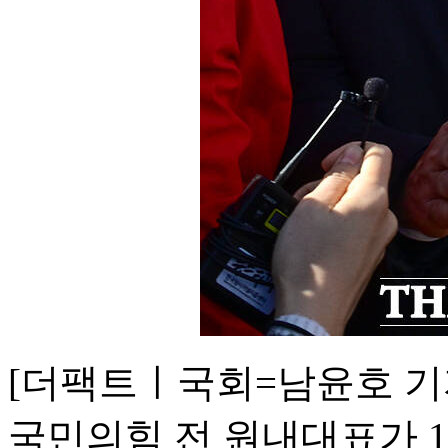
[더팩트ㅣ국회=남윤호 기
국민의힘 전 원내대표가 1