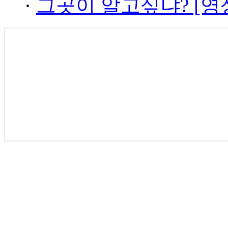
·
그곳이 알고싶냐? [영