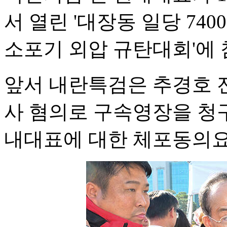
서 열린 '대장동 일당 740
소포기 외압 규탄대회'에 
앞서 내란특검은 추경호 
사 혐의로 구속영장을 청구
내대표에 대한 체포동의요