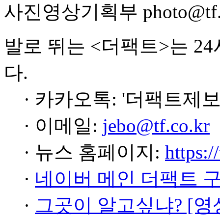
사진영상기획부 photo@tf.c
발로 뛰는 <더팩트>는 2
다.
· 카카오톡: '더팩트제보
· 이메일:
jebo@tf.co.kr
· 뉴스 홈페이지:
https:/
·
네이버 메인 더팩트 
·
그곳이 알고싶냐? [영