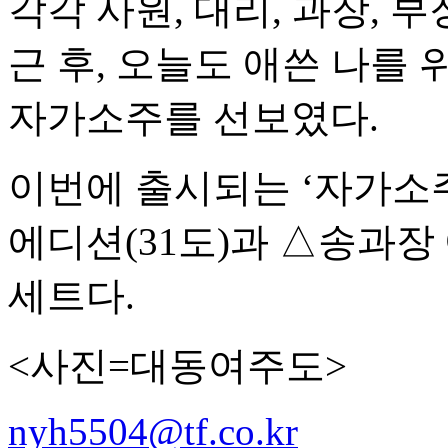
각각 사원, 대리, 과장, 
근 후, 오늘도 애쓴 나를 
자가소주를 선보였다.
이번에 출시되는 ‘자가소
에디션(31도)과 △송과장
세트다.
<사진=대동여주도>
nyh5504@tf.co.kr