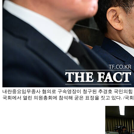
내란중요임무종사 혐의로 구속영장이 청구된 추경호 국민의힘 의
국회에서 열린 의원총회에 참석해 굳은 표정을 짓고 있다. /국