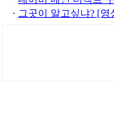
·
그곳이 알고싶냐? [영