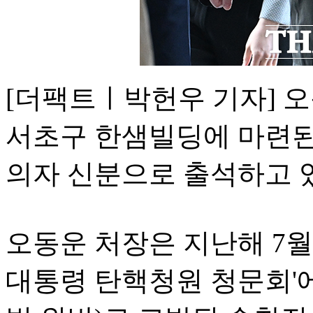
[더팩트ㅣ박헌우 기자] 오
서초구 한샘빌딩에 마련된
의자 신분으로 출석하고 
오동운 처장은 지난해 7
대통령 탄핵청원 청문회'