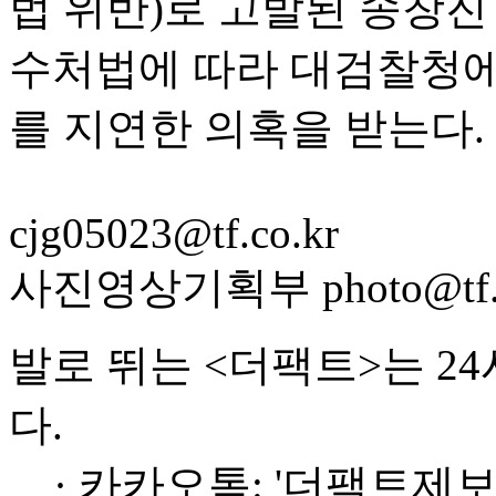
법 위반)로 고발된 송창진
수처법에 따라 대검찰청에
를 지연한 의혹을 받는다.
cjg05023@tf.co.kr
사진영상기획부 photo@tf.c
발로 뛰는 <더팩트>는 2
다.
· 카카오톡: '더팩트제보