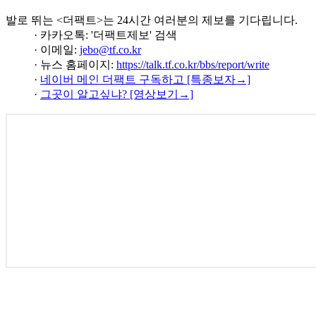
발로 뛰는 <더팩트>는 24시간 여러분의 제보를 기다립니다.
· 카카오톡: '더팩트제보' 검색
· 이메일:
jebo@tf.co.kr
· 뉴스 홈페이지:
https://talk.tf.co.kr/bbs/report/write
·
네이버 메인 더팩트 구독하고 [특종보자→]
·
그곳이 알고싶냐? [영상보기→]