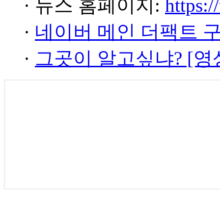
· 뉴스 홈페이지:
https:/
·
네이버 메인 더팩트 
·
그곳이 알고싶냐? [영