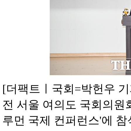
[더팩트ㅣ국회=박헌우 기자
전 서울 여의도 국회의원회
루먼 국제 컨퍼런스'에 참