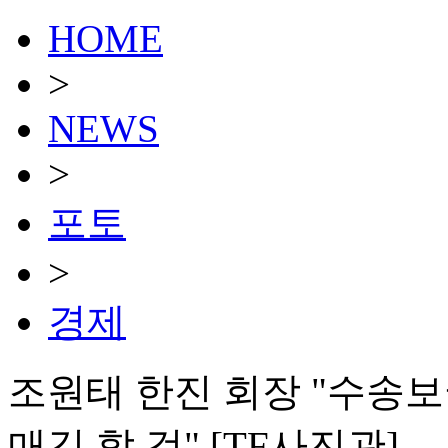
HOME
>
NEWS
>
포토
>
경제
조원태 한진 회장 "수송보국
매김 할 것" [TF사진관]