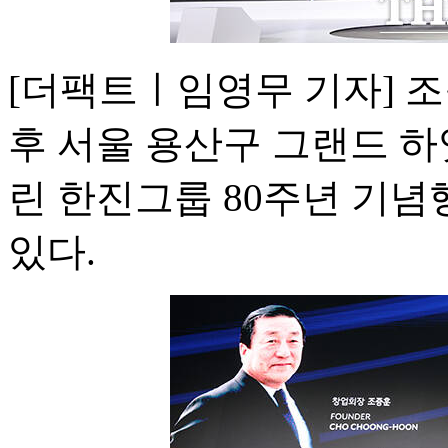
[더팩트ㅣ임영무 기자] 조
후 서울 용산구 그랜드 
린 한진그룹 80주년 기
있다.