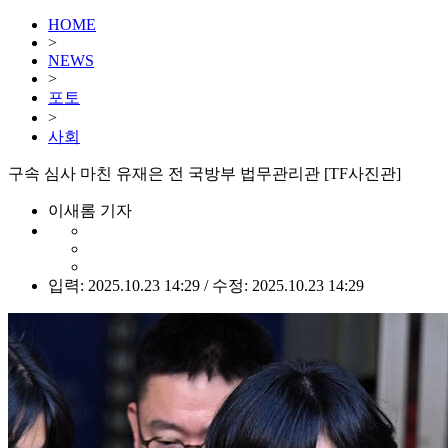
HOME
>
NEWS
>
포토
>
사회
구속 심사 마친 유재은 전 국방부 법무관리관 [TF사진관]
이새롬 기자
입력: 2025.10.23 14:29 / 수정: 2025.10.23 14:29