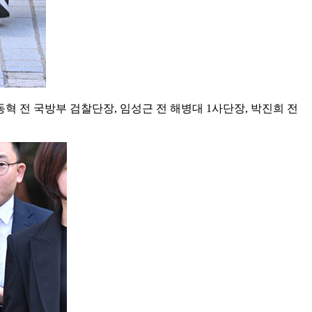
혁 전 국방부 검찰단장, 임성근 전 해병대 1사단장, 박진희 전