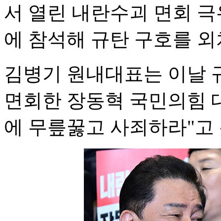
서 열린 내란수괴 면회 
에 참석해 규탄 구호를 외
김병기 원내대표는 이날 
면회한 장동혁 국민의힘 대
에 무릎꿇고 사죄하라"고