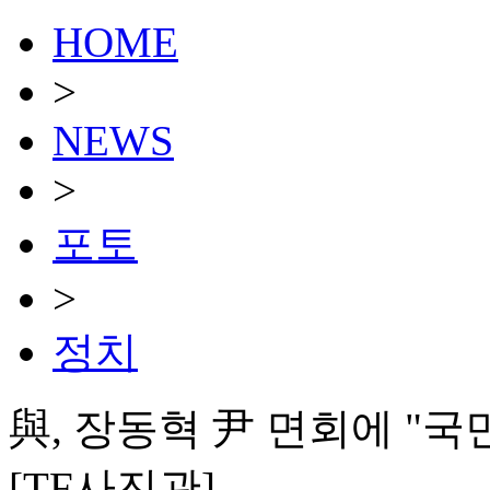
HOME
>
NEWS
>
포토
>
정치
與, 장동혁 尹 면회에 "국
[TF사진관]