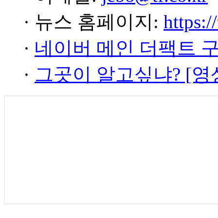
· 뉴스 홈페이지:
https:/
·
네이버 메인 더팩트 
·
그곳이 알고싶냐? [영