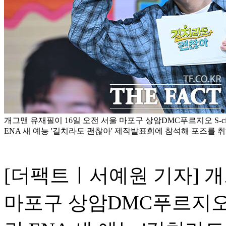
개그맨 유재필이 16일 오전 서울 마포구 상암DMC푸르지오 S-
ENA 새 예능 '길치라도 괜찮아' 제작발표회에 참석해 포즈를 취
[더팩트ㅣ서예원 기자] 개
마포구 상암DMC푸르지오 