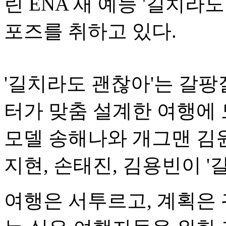
린 ENA 새 예능 '길치
포즈를 취하고 있다.
'길치라도 괜찮아'는 갈
터가 맞춤 설계한 여행에
모델 송해나와 개그맨 김
지현, 손태진, 김용빈이 '
여행은 서투르고, 계획은 