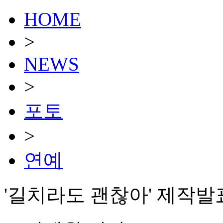
HOME
>
NEWS
>
포토
>
연예
'길치라도 괜찮아' 제작발표