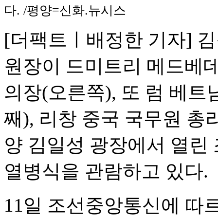
다. /평양=신화.뉴시스
[더팩트ㅣ배정한 기자] 김
원장이 드미트리 메드베데
의장(오른쪽), 또 럼 베
째), 리창 중국 국무원 총
양 김일성 광장에서 열린 
열병식을 관람하고 있다.
11일 조선중앙통신에 따르