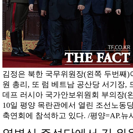
김정은 북한 국무위원장(왼쪽 두번째)
원 총리, 또 럼 베트남 공산당 서기장,
데프 러시아 국가안보위원회 부의장(
10일 평양 목란관에서 열린 조선노동당
축연회에 참석하고 있다. /평양=AP.뉴