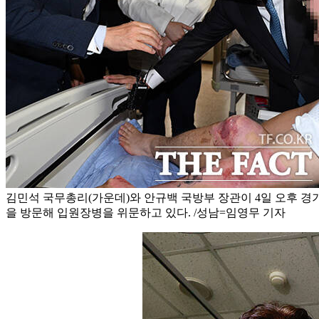
김민석 국무총리(가운데)와 안규백 국방부 장관이 4일 오후 경
을 방문해 입원장병을 위문하고 있다. /성남=임영무 기자