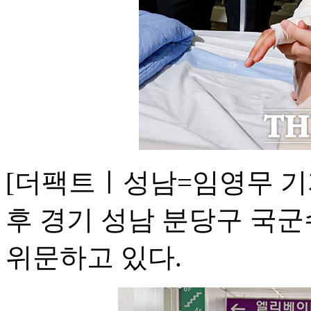
[더팩트ㅣ성남=임영무 기자
후 경기 성남 분당구 국
위문하고 있다.