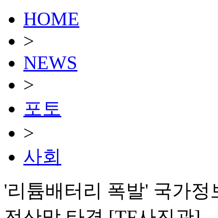
HOME
>
NEWS
>
포토
>
사회
'리튬배터리 폭발' 국가
전산망 타격 [TF사진관]