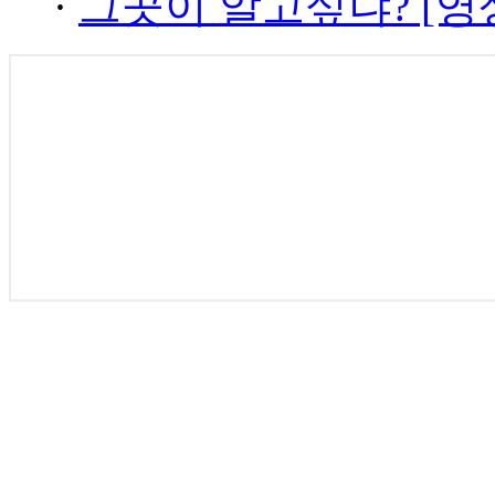
·
그곳이 알고싶냐? [영