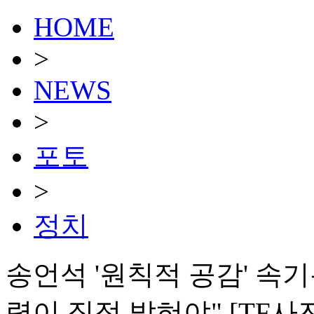
HOME
>
NEWS
>
포토
>
정치
송언석 '원칙적 공감' 속
령이 직접 밝혀야" [TF사