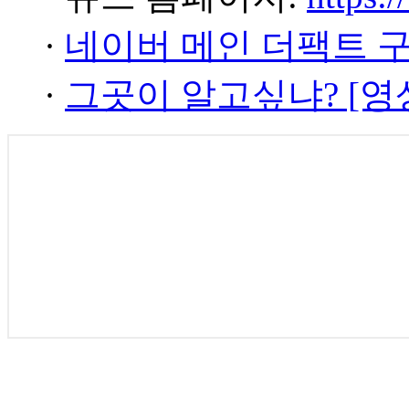
·
네이버 메인 더팩트 
·
그곳이 알고싶냐? [영