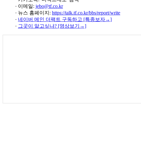
· 이메일:
jebo@tf.co.kr
· 뉴스 홈페이지:
https://talk.tf.co.kr/bbs/report/write
·
네이버 메인 더팩트 구독하고 [특종보자→]
·
그곳이 알고싶냐? [영상보기→]