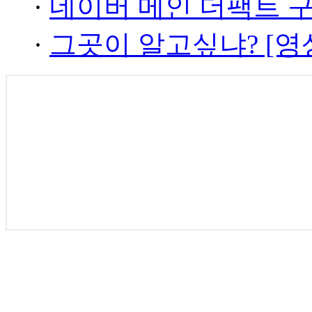
·
네이버 메인 더팩트 
·
그곳이 알고싶냐? [영