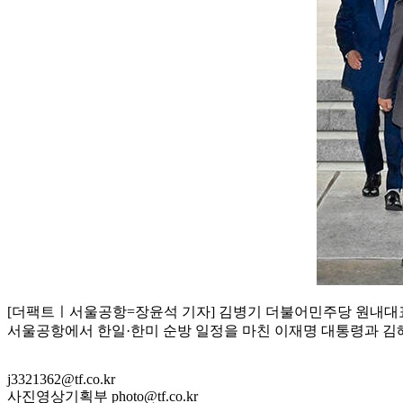
[더팩트ㅣ서울공항=장윤석 기자] 김병기 더불어민주당 원내대표
서울공항에서 한일·한미 순방 일정을 마친 이재명 대통령과 김
j3321362@tf.co.kr
사진영상기획부 photo@tf.co.kr