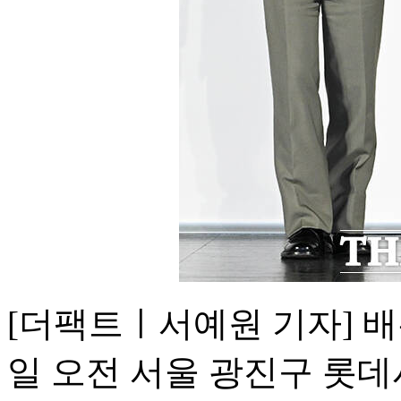
[더팩트ㅣ서예원 기자] 배
일 오전 서울 광진구 롯