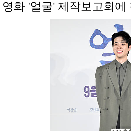
영화 '얼굴' 제작보고회에