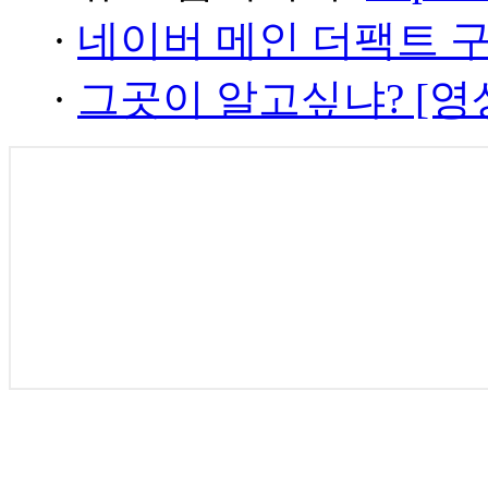
·
네이버 메인 더팩트 
·
그곳이 알고싶냐? [영