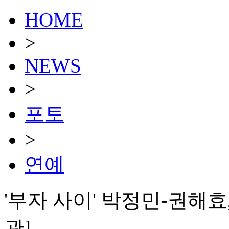
HOME
>
NEWS
>
포토
>
연예
'부자 사이' 박정민-권해효,
관]