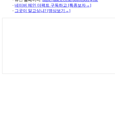
·
네이버 메인 더팩트 구독하고 [특종보자→]
·
그곳이 알고싶냐? [영상보기→]