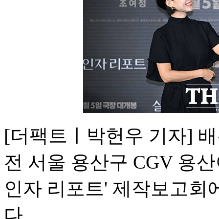
[더팩트ㅣ박헌우 기자] 배
전 서울 용산구 CGV 용
인자 리포트' 제작보고회
다.