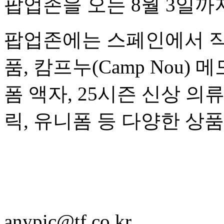
팝업존을 오는 8월 3일까
팝업존에는 스페인에서 직
품, 캄프누(Camp Nou)
폼 액자, 25시즌 신상 의류
릭, 유니폼 등 다양한 상
anypic@tf.co.kr