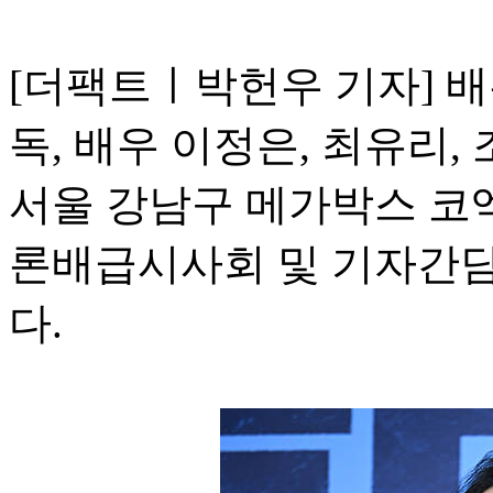
[더팩트ㅣ박헌우 기자] 배
독, 배우 이정은, 최유리,
서울 강남구 메가박스 코엑
론배급시사회 및 기자간담
다.