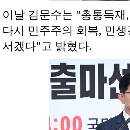
이날 김문수는 "총통독재,
다시 민주주의 회복, 민
서겠다"고 밝혔다.