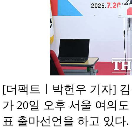
[더팩트ㅣ박헌우 기자] 
가 20일 오후 서울 여의
표 출마선언을 하고 있다.