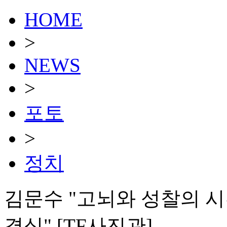
HOME
>
NEWS
>
포토
>
정치
김문수 "고뇌와 성찰의 시간
결심" [TF사진관]