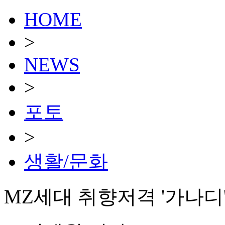
HOME
>
NEWS
>
포토
>
생활/문화
MZ세대 취향저격 '가나디'