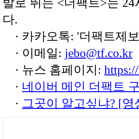
발로 뛰는 <더팩트>는 2
다.
· 카카오톡: '더팩트제보
· 이메일:
jebo@tf.co.kr
· 뉴스 홈페이지:
https:/
·
네이버 메인 더팩트 
·
그곳이 알고싶냐? [영