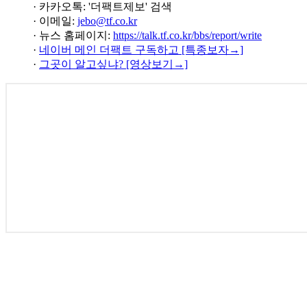
· 카카오톡: '더팩트제보' 검색
· 이메일:
jebo@tf.co.kr
· 뉴스 홈페이지:
https://talk.tf.co.kr/bbs/report/write
·
네이버 메인 더팩트 구독하고 [특종보자→]
·
그곳이 알고싶냐? [영상보기→]