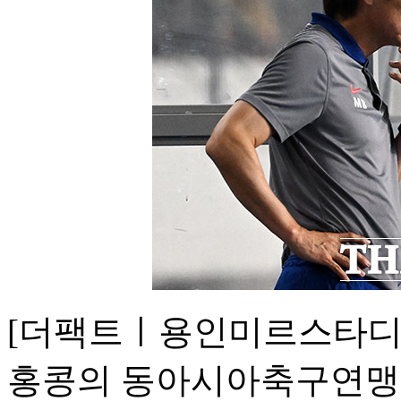
[더팩트ㅣ용인미르스타디
홍콩의 동아시아축구연맹(E