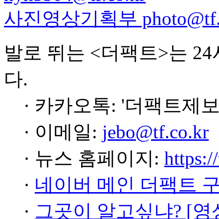
사진영상기획부 photo@tf.c
발로 뛰는 <더팩트>는 2
다.
· 카카오톡: '더팩트제보
· 이메일:
jebo@tf.co.kr
· 뉴스 홈페이지:
https:/
·
네이버 메인 더팩트 
·
그곳이 알고싶냐? [영