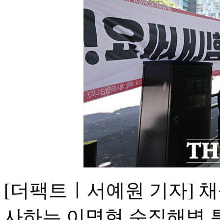
[더팩트ㅣ서예원 기자] 
사하는 이명현 순직해병 