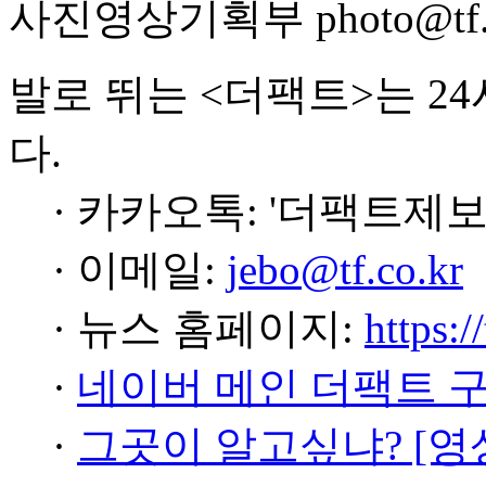
사진영상기획부 photo@tf.c
발로 뛰는 <더팩트>는 2
다.
· 카카오톡: '더팩트제보
· 이메일:
jebo@tf.co.kr
· 뉴스 홈페이지:
https:/
·
네이버 메인 더팩트 
·
그곳이 알고싶냐? [영