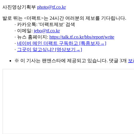
사진영상기획부
photo@tf.co.kr
발로 뛰는 <더팩트>는 24시간 여러분의 제보를 기다립니다.
· 카카오톡: '더팩트제보' 검색
· 이메일:
jebo@tf.co.kr
· 뉴스 홈페이지:
https://talk.tf.co.kr/bbs/report/write
·
네이버 메인 더팩트 구독하고 [특종보자→]
·
그곳이 알고싶냐? [영상보기→]
※ 이 기사는
팬앤스타
에 제공되고 있습니다.
댓글 3개
보