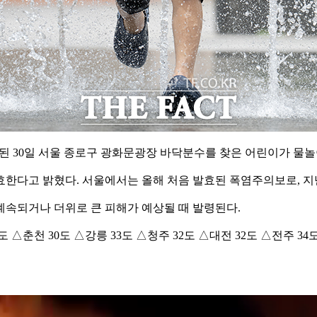
된 30일 서울 종로구 광화문광장 바닥분수를 찾은 어린이가 물놀
효한다고 밝혔다. 서울에서는 올해 처음 발효된 폭염주의보로, 지
계속되거나 더위로 큰 피해가 예상될 때 발령된다.
 △춘천 30도 △강릉 33도 △청주 32도 △대전 32도 △전주 34도