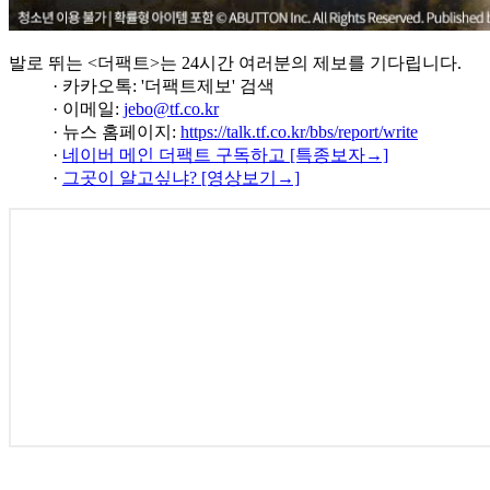
발로 뛰는 <더팩트>는 24시간 여러분의 제보를 기다립니다.
· 카카오톡: '더팩트제보' 검색
· 이메일:
jebo@tf.co.kr
· 뉴스 홈페이지:
https://talk.tf.co.kr/bbs/report/write
·
네이버 메인 더팩트 구독하고 [특종보자→]
·
그곳이 알고싶냐? [영상보기→]