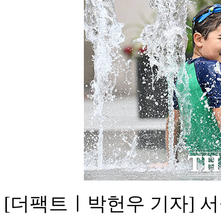
[더팩트ㅣ박헌우 기자] 