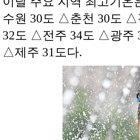
이날 주요 지역 최고기온은
수원 30도 △춘천 30도 
32도 △전주 34도 △광주 
△제주 31도다.