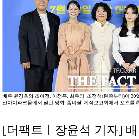
배우 윤경호와 조여정, 이정은, 최유리, 조정석(왼쪽부터)이 30
산아이파크몰에서 열린 영화 '좀비딸' 제작보고회에서 포즈를 취
[더팩트ㅣ장윤석 기자] 배