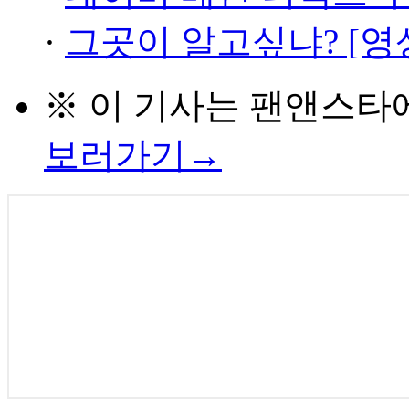
·
그곳이 알고싶냐? [영
※ 이 기사는
팬앤스타
보러가기→