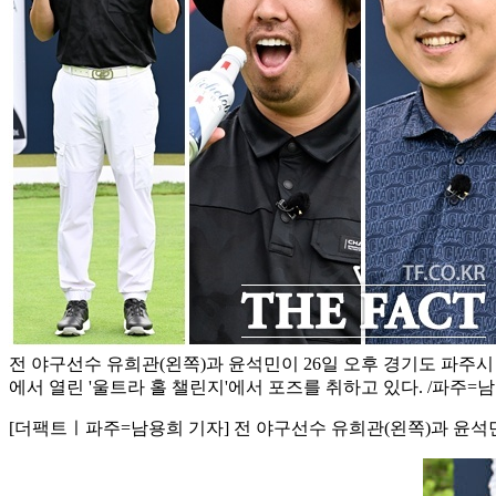
전 야구선수 유희관(왼쪽)과 윤석민이 26일 오후 경기도 파주
에서 열린 '울트라 홀 챌린지'에서 포즈를 취하고 있다. /파주=
[더팩트ㅣ파주=남용희 기자] 전 야구선수 유희관(왼쪽)과 윤석민