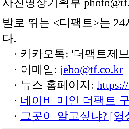
사진영상기획부 photo@tf.c
발로 뛰는 <더팩트>는 2
다.
· 카카오톡: '더팩트제보
· 이메일:
jebo@tf.co.kr
· 뉴스 홈페이지:
https:/
·
네이버 메인 더팩트 
·
그곳이 알고싶냐? [영