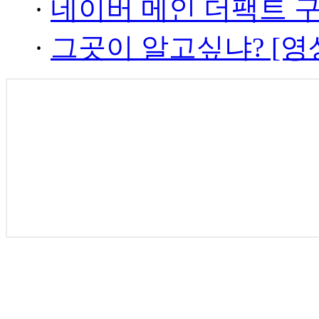
·
네이버 메인 더팩트 
·
그곳이 알고싶냐? [영