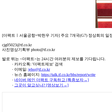
[더팩트ㅣ서울공항=박헌우 기자] 주요 7개국(G7) 정상회의 일
cjg05023@tf.co.kr
사진영상기획부 photo@tf.co.kr
발로 뛰는 <더팩트>는 24시간 여러분의 제보를 기다립니다.
· 카카오톡: '더팩트제보' 검색
· 이메일:
jebo@tf.co.kr
· 뉴스 홈페이지:
https://talk.tf.co.kr/bbs/report/write
·
네이버 메인 더팩트 구독하고 [특종보자→]
·
그곳이 알고싶냐? [영상보기→]