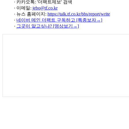
· 카카오톡: '더팩트제보' 검색
· 이메일:
jebo@tf.co.kr
· 뉴스 홈페이지:
https://talk.tf.co.kr/bbs/report/write
·
네이버 메인 더팩트 구독하고 [특종보자→]
·
그곳이 알고싶냐? [영상보기→]