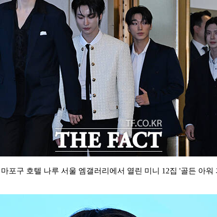
구 호텔 나루 서울 엠갤러리에서 열린 미니 12집 '골든 아워 파트 3