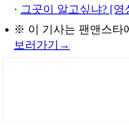
·
그곳이 알고싶냐? [영
※ 이 기사는
팬앤스타
보러가기→