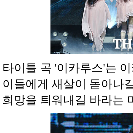
타이틀 곡 '이카루스'는 
이들에게 새살이 돋아나길 
희망을 틔워내길 바라는 