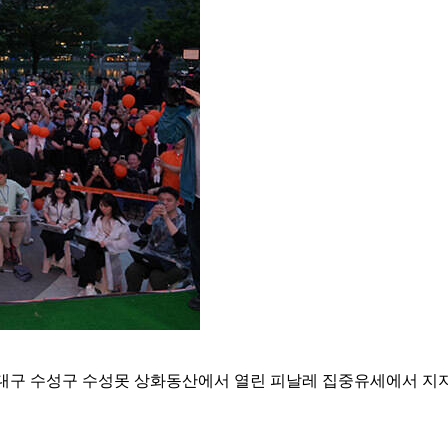
 대구 수성구 수성못 상화동산에서 열린 피날레 집중유세에서 지