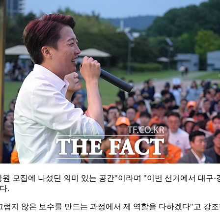
부끄럽지 않은 보수를 만드는 과정에서 제 역할을 다하겠다"고 강조