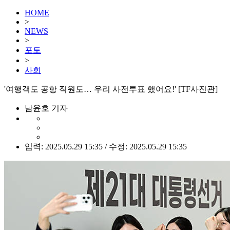
HOME
>
NEWS
>
포토
>
사회
'여행객도 공항 직원도… 우리 사전투표 했어요!' [TF사진관]
남윤호 기자
입력: 2025.05.29 15:35 / 수정: 2025.05.29 15:35