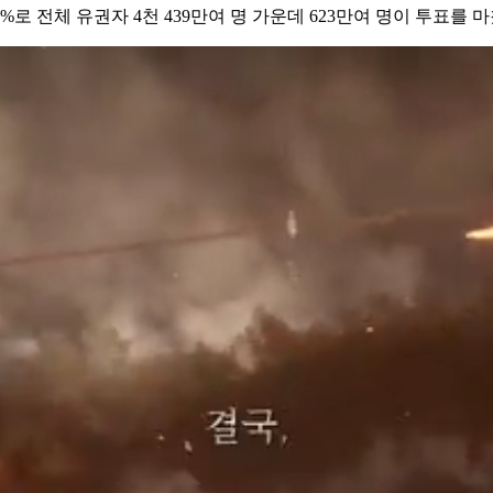
로 전체 유권자 4천 439만여 명 가운데 623만여 명이 투표를 마